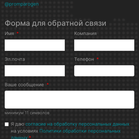
@promparogen
Форма для обратной связи
Имя
*
Компания
Эл.почта
Телефон
*
Ваше сообщение
*
минимум 11 символов
Я даю
согласие на обработку персональных данных
на условиях
Политики обработки персональных
данных
*