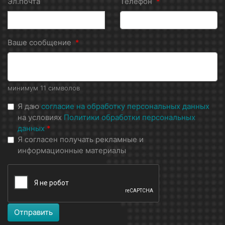
Эл.почта
Телефон
*
Ваше сообщение
*
минимум 11 символов
Я даю
согласие на обработку персональных данных
на условиях
Политики обработки персональных
данных
*
Я согласен получать рекламные и
информационные материалы
Отправить