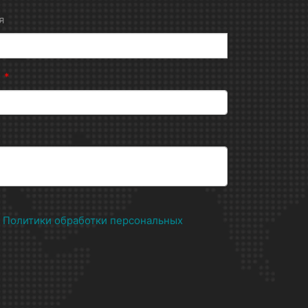
я
н
*
х
Политики обработки персональных