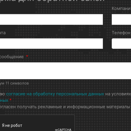
Компани
чта
Телефо
 сообщение
*
м 11 символов
даю
согласие на обработку персональных данных
на условия
нных
*
огласен получать рекламные и информационные материалы