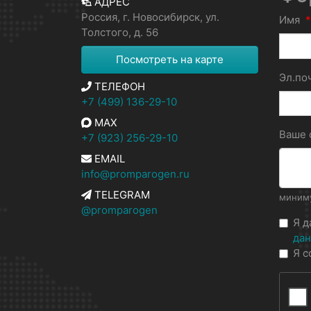
АДРЕС
Россия, г. Новосибирск, ул.
Имя
*
Толстого, д. 56
Посмотреть на карте
Эл.по
ТЕЛЕФОН
+7 (499) 136-29-10
MAX
Ваше
+7 (923) 256-29-10
EMAIL
info@promparogen.ru
TELEGRAM
миниму
@promparogen
Я 
да
Я с