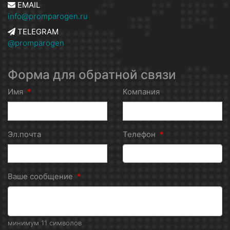
EMAIL
info@promparogen.ru
TELEGRAM
@promparogen
Форма для обратной связи
Имя
*
Компания
Эл.почта
Телефон
*
Ваше сообщение
*
минимум 11 символов