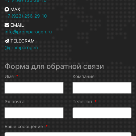
+7 (499) 136-29-10
MAX
+7 (923) 256-29-10
EMAIL
info@promparogen.ru
TELEGRAM
@promparogen
Форма для обратной связи
Имя
*
Компания
Эл.почта
Телефон
*
Ваше сообщение
*