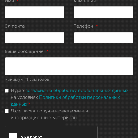
Имя
*
Компания
Эл.почта
Телефон
*
Ваше сообщение
*
минимум 11 символов
Я даю
согласие на обработку персональных данных
на условиях
Политики обработки персональных
данных
*
Я согласен получать рекламные и
информационные материалы