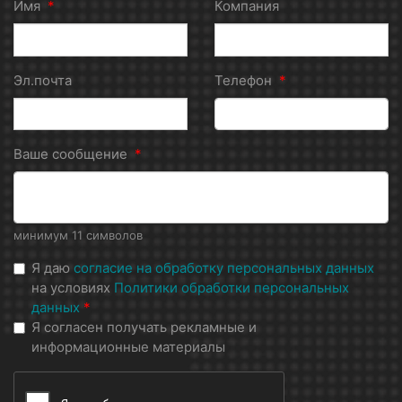
Имя
*
Компания
Эл.почта
Телефон
*
Ваше сообщение
*
минимум 11 символов
Я даю
согласие на обработку персональных данных
на условиях
Политики обработки персональных
данных
*
Я согласен получать рекламные и
информационные материалы