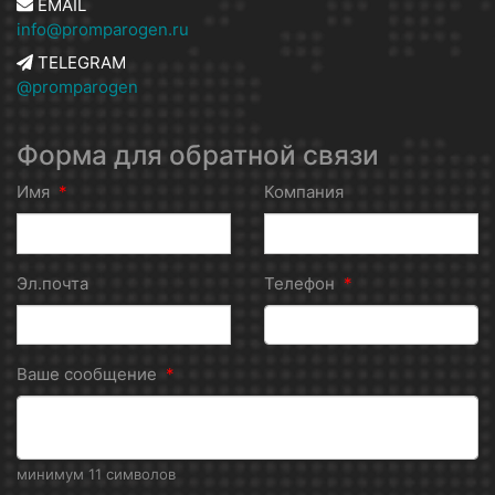
EMAIL
info@promparogen.ru
TELEGRAM
@promparogen
Форма для обратной связи
Имя
*
Компания
Эл.почта
Телефон
*
Ваше сообщение
*
минимум 11 символов