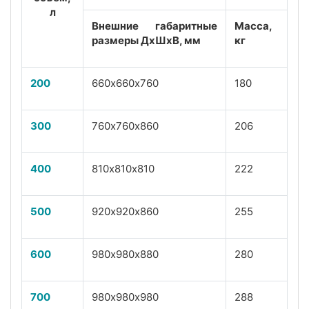
л
Внешние габаритные
Масса,
размеры ДхШхВ, мм
кг
200
660х660х760
180
300
760х760х860
206
400
810х810х810
222
500
920х920х860
255
600
980х980х880
280
700
980х980х980
288