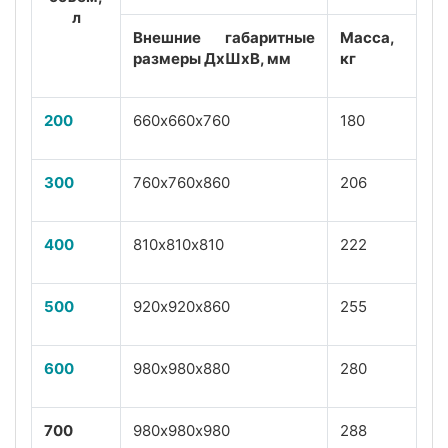
л
Внешние габаритные
Масса,
размеры ДхШхВ, мм
кг
200
660х660х760
180
300
760х760х860
206
400
810х810х810
222
500
920х920х860
255
600
980х980х880
280
700
980х980х980
288