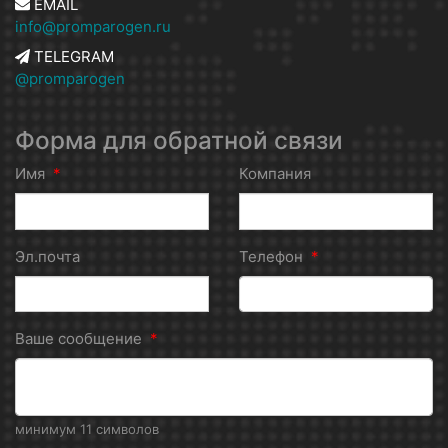
EMAIL
info@promparogen.ru
TELEGRAM
@promparogen
Форма для обратной связи
Имя
*
Компания
Эл.почта
Телефон
*
Ваше сообщение
*
минимум 11 символов