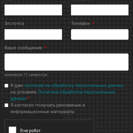
Эл.почта
Телефон
*
Ваше сообщение
*
минимум 11 символов
Я даю
согласие на обработку персональных данных
на условиях
Политики обработки персональных
данных
*
Я согласен получать рекламные и
информационные материалы