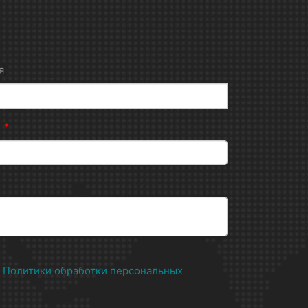
я
н
*
х
Политики обработки персональных