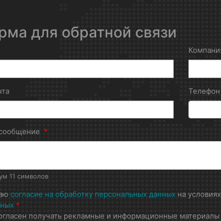
рма для обратной связи
Компани
чта
Телефо
 сообщение
*
м 11 символов
даю
согласие на обработку персональных данных
на условия
нных
*
огласен получать рекламные и информационные материалы