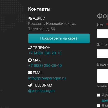
Контакты
Фо
АДРЕС
Россия, г. Новосибирск, ул.
Имя
*
Толстого, д. 56
Посмотреть на карте
Эл.по
ТЕЛЕФОН
+7 (499) 136-29-10
MAX
Ваше
+7 (923) 256-29-10
EMAIL
info@promparogen.ru
TELEGRAM
миниму
@promparogen
Я 
да
Я с