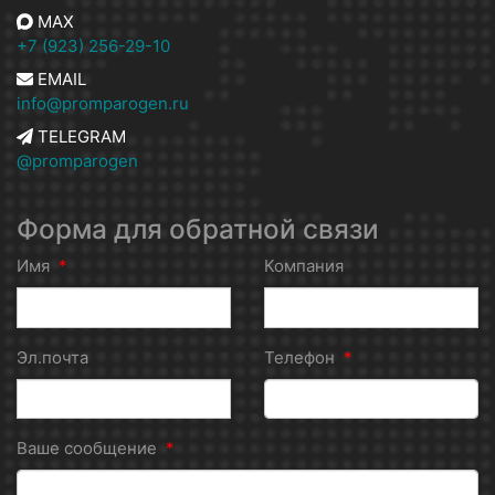
MAX
+7 (923) 256-29-10
EMAIL
info@promparogen.ru
TELEGRAM
@promparogen
Форма для обратной связи
Имя
*
Компания
Эл.почта
Телефон
*
Ваше сообщение
*