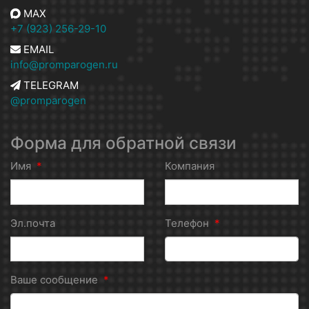
MAX
+7 (923) 256-29-10
EMAIL
info@promparogen.ru
TELEGRAM
@promparogen
Форма для обратной связи
Имя
*
Компания
Эл.почта
Телефон
*
Ваше сообщение
*