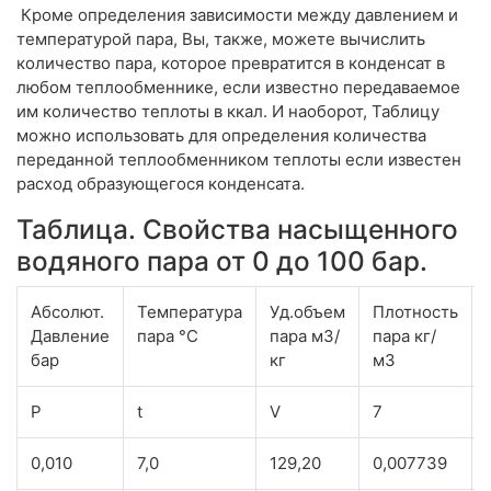
Кроме определения зависимости между давлением и
температурой пара, Вы, также, можете вычислить
количество пара, которое превратится в конденсат в
любом теплообменнике, если известно передаваемое
им количество теплоты в ккал. И наоборот, Таблицу
можно использовать для определения количества
переданной теплообменником теплоты если известен
расход образующегося конденсата.
Таблица. Свойства насыщенного
водяного пара от 0 до 100 бар.
Абсолют.
Температура
Уд.объем
Плотность
Давление
пара °C
пара м3/
пара кг/
бар
кг
м3
P
t
V
7
0,010
7,0
129,20
0,007739