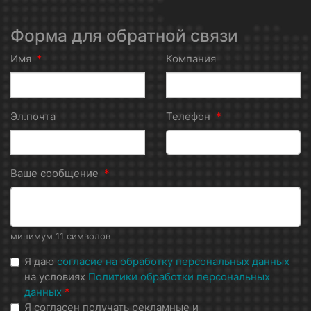
Форма для обратной связи
Имя
*
Компания
Эл.почта
Телефон
*
Ваше сообщение
*
минимум 11 символов
Я даю
согласие на обработку персональных данных
на условиях
Политики обработки персональных
данных
*
Я согласен получать рекламные и