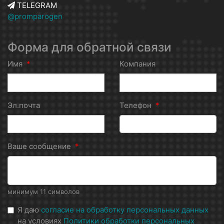
TELEGRAM
@promparogen
Форма для обратной связи
Имя
*
Компания
Эл.почта
Телефон
*
Ваше сообщение
*
минимум 11 символов
Я даю
согласие на обработку персональных данных
на условиях
Политики обработки персональных