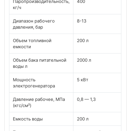
Паропроизводительность,
400
кг/ч
Диапазон рабочего
8-13
давления, бар
Объем топливной
200 л
емкости
Объем бака питательной
2000 л
воды л
Мощность
5 кВт
электрогенератора
Давление рабочее, МПа
0,8 — 1,3
(кгс/см²)
Емкость воды
200 л