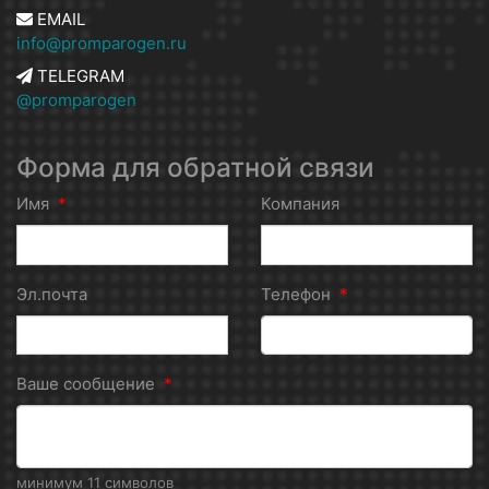
EMAIL
info@promparogen.ru
TELEGRAM
@promparogen
Форма для обратной связи
Имя
*
Компания
Эл.почта
Телефон
*
Ваше сообщение
*
минимум 11 символов