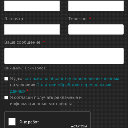
Эл.почта
Телефон
*
Ваше сообщение
*
минимум 11 символов
Я даю
согласие на обработку персональных данных
на условиях
Политики обработки персональных
данных
*
Я согласен получать рекламные и
информационные материалы