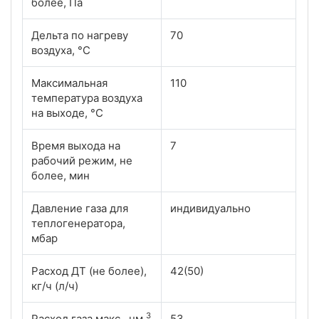
более, Па
Дельта по нагреву
70
воздуха, °С
Максимальная
110
температура воздуха
на выходе, °С
Время выхода на
7
рабочий режим, не
более, мин
Давление газа для
индивидуально
теплогенератора,
мбар
Расход ДТ (не более),
42(50)
кг/ч (л/ч)
3
Расход газа макс., нм
53