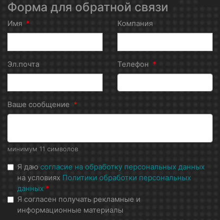
Форма для обратной связи
Имя
*
Компания
Эл.почта
Телефон
*
Ваше сообщение
*
минимум 11 символов
Я даю
согласие на обработку персональных данных
на условиях
Политики обработки персональных
данных
*
Я согласен получать рекламные и
информационные материалы