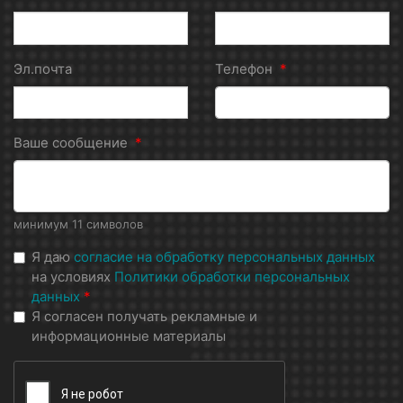
Эл.почта
Телефон
*
Ваше сообщение
*
минимум 11 символов
Я даю
согласие на обработку персональных данных
на условиях
Политики обработки персональных
данных
*
Я согласен получать рекламные и
информационные материалы