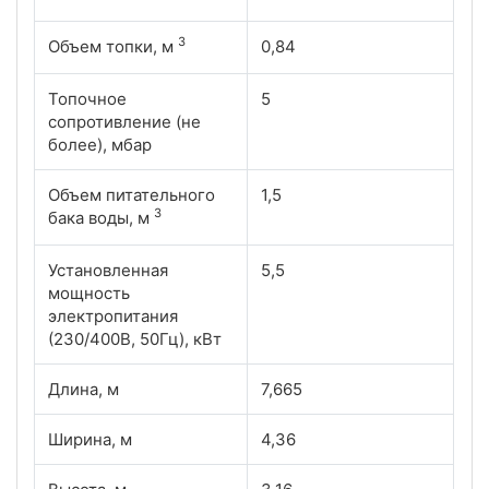
3
Объем топки, м
0,84
Топочное
5
сопротивление (не
более), мбар
Объем питательного
1,5
3
бака воды, м
Установленная
5,5
мощность
электропитания
(230/400В, 50Гц), кВт
Длина, м
7,665
Ширина, м
4,36