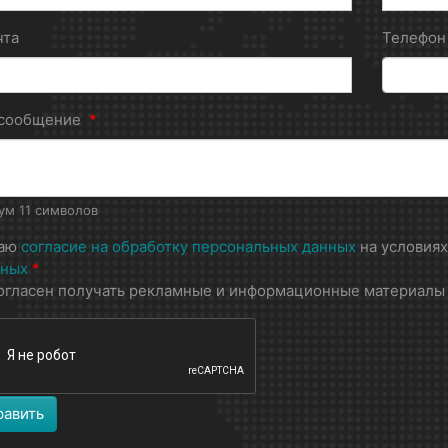
чта
Телефо
 сообщение
*
м 11 символов
даю
согласие на обработку персональных данных
на условия
нных
*
огласен получать рекламные и информационные материалы
равить