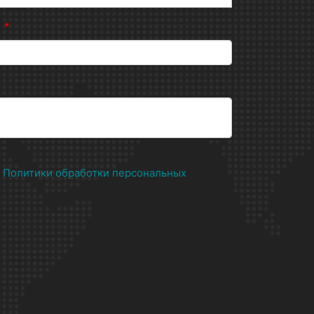
н
*
х
Политики обработки персональных