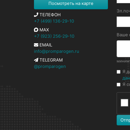
Посмотреть на карте
Эл.по
ТЕЛЕФОН
+7 (499) 136-29-10
MAX
Ваше
+7 (923) 256-29-10
EMAIL
info@promparogen.ru
TELEGRAM
миниму
@promparogen
Я 
да
Я с
Отп