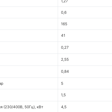
1,27
0,6
165
41
0,27
2,55
0,84
ар
5
1,5
 (230/400В, 50Гц), кВт
4,5