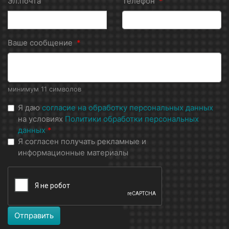
Эл.почта
Телефон
*
Ваше сообщение
*
минимум 11 символов
Я даю
согласие на обработку персональных данных
на условиях
Политики обработки персональных
данных
*
Я согласен получать рекламные и
информационные материалы
Отправить