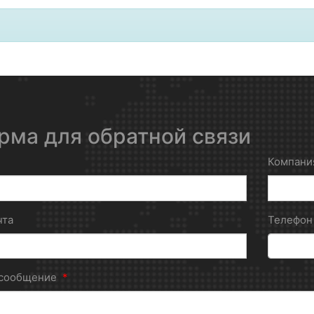
рма для обратной связи
Компани
чта
Телефо
 сообщение
*