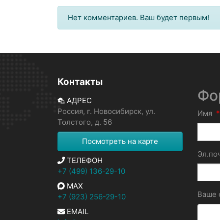
Нет комментариев. Ваш будет первым!
Контакты
Фо
АДРЕС
Россия, г. Новосибирск, ул.
Имя
*
Толстого, д. 56
Посмотреть на карте
Эл.по
ТЕЛЕФОН
+7 (499) 136-29-10
MAX
Ваше
+7 (923) 256-29-10
EMAIL