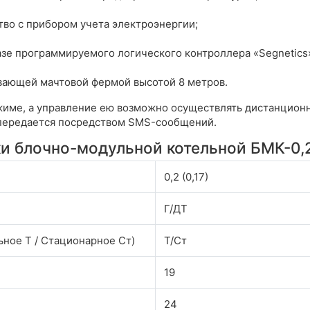
во с прибором учета электроэнергии;
азе программируемого логического контроллера «Segnetic
вающей мачтовой фермой высотой 8 метров.
жиме, а управление ею возможно осуществлять дистанционн
 передается посредством SMS-сообщений.
ки блочно-модульной котельной БМК-0,
0,2 (0,17)
Г/ДТ
ное Т / Стационарное Ст)
Т/Ст
19
24