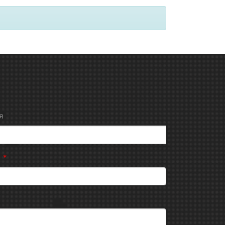
я
н
*