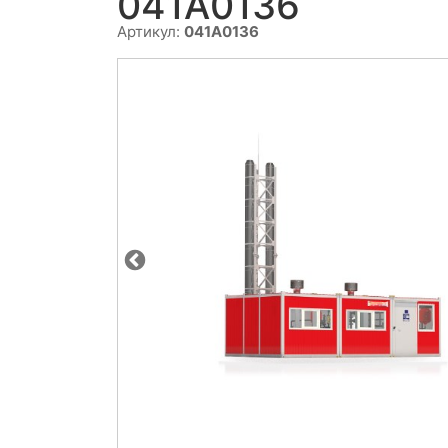
041A0136
Артикул:
041A0136