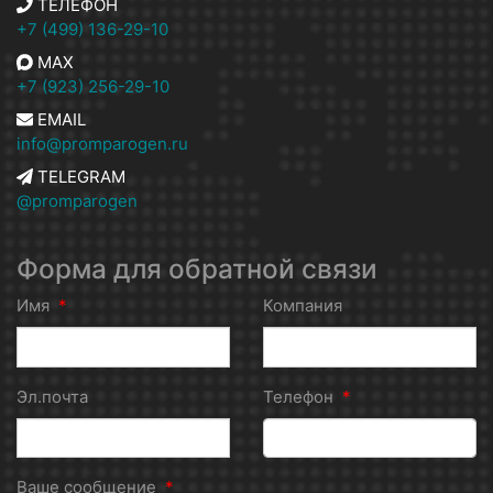
ТЕЛЕФОН
+7 (499) 136-29-10
MAX
+7 (923) 256-29-10
EMAIL
info@promparogen.ru
TELEGRAM
@promparogen
Форма для обратной связи
Имя
*
Компания
Эл.почта
Телефон
*
Ваше сообщение
*