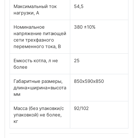
Максимальный ток
54,5
нагрузки, А
Номинальное
380 ±10%
напряжение питающей
сети трехфазного
переменного тока, В
Емкость котла, л не
25
более
Габаритные размеры,
850х590х850
длина×ширина×высота
мм
Масса (без упаковки/с
92/102
упаковкой) не более,
кг