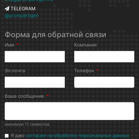
TELEGRAM
@promparogen
Форма для обратной связи
Имя
*
Компания
Эл.почта
Телефон
*
Ваше сообщение
*
минимум 11 символов
Я даю
согласие на обработку персональных данных