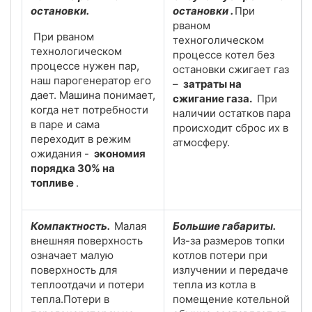
остановки.
остановки .
При
рваном
При рваном
техноголическом
технологическом
процессе котел без
процессе нужен пар,
остановки сжигает газ
наш парогенератор его
–
затраты на
дает. Машина понимает,
сжигание газа.
При
когда нет потребности
наличии остатков пара
в паре и сама
происходит сброс их в
переходит в режим
атмосферу.
ожидания -
экономия
порядка 30% на
топливе
.
Компактность.
Малая
Большие габариты.
внешняя поверхность
Из-за размеров топки
означает малую
котлов потери при
поверхность для
излучении и передаче
теплоотдачи и потери
тепла из котла в
тепла.Потери в
помещение котельной