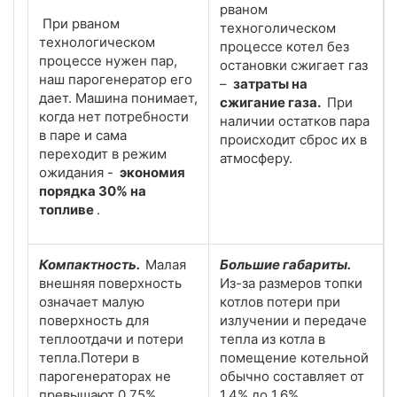
рваном
При рваном
техноголическом
технологическом
процессе котел без
процессе нужен пар,
остановки сжигает газ
наш парогенератор его
–
затраты на
дает. Машина понимает,
сжигание газа.
При
когда нет потребности
наличии остатков пара
в паре и сама
происходит сброс их в
переходит в режим
атмосферу.
ожидания -
экономия
порядка 30% на
топливе
.
Компактность.
Малая
Большие габариты.
внешняя поверхность
Из-за размеров топки
означает малую
котлов потери при
поверхность для
излучении и передаче
теплоотдачи и потери
тепла из котла в
тепла.Потери в
помещение котельной
парогенераторах не
обычно составляет от
превышают 0,75%.
1,4% до 1,6%.