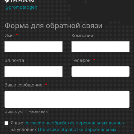
TELEGRAM
@promparogen
Форма для обратной связи
Имя
*
Компания
Эл.почта
Телефон
*
Ваше сообщение
*
минимум 11 символов
Я даю
согласие на обработку персональных данных
на условиях
Политики обработки персональных