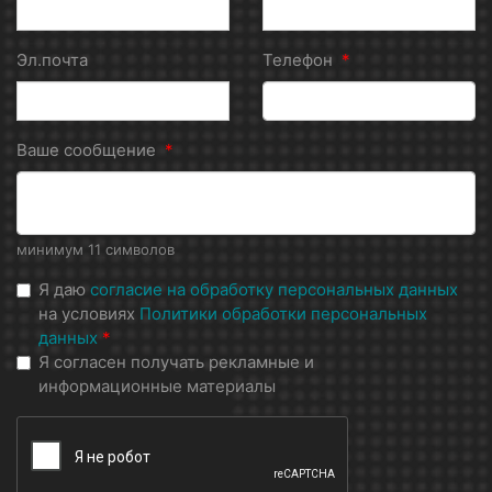
Эл.почта
Телефон
*
Ваше сообщение
*
минимум 11 символов
Я даю
согласие на обработку персональных данных
на условиях
Политики обработки персональных
данных
*
Я согласен получать рекламные и
информационные материалы