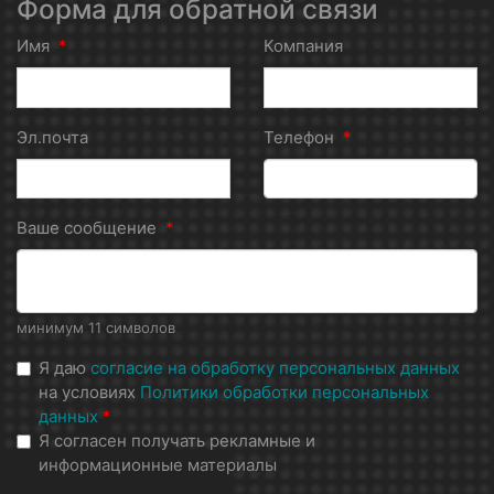
Форма для обратной связи
Имя
*
Компания
Эл.почта
Телефон
*
Ваше сообщение
*
минимум 11 символов
Я даю
согласие на обработку персональных данных
на условиях
Политики обработки персональных
данных
*
Я согласен получать рекламные и
информационные материалы