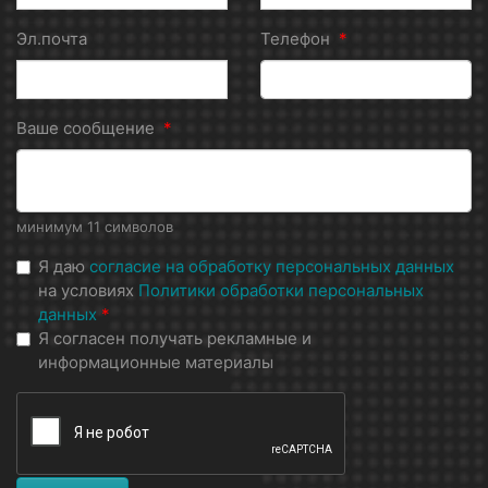
Эл.почта
Телефон
*
Ваше сообщение
*
минимум 11 символов
Я даю
согласие на обработку персональных данных
на условиях
Политики обработки персональных
данных
*
Я согласен получать рекламные и
информационные материалы