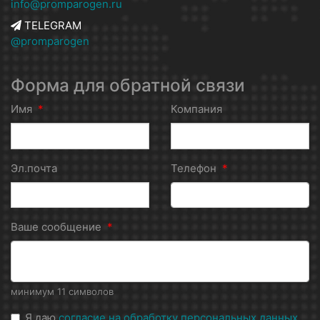
info@promparogen.ru
TELEGRAM
@promparogen
Форма для обратной связи
Имя
*
Компания
Эл.почта
Телефон
*
Ваше сообщение
*
минимум 11 символов
Я даю
согласие на обработку персональных данных