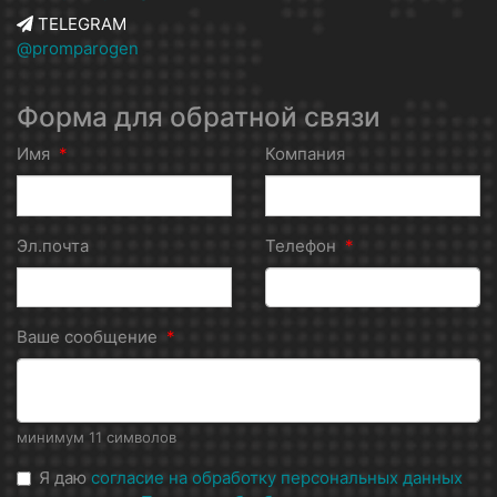
TELEGRAM
@promparogen
Форма для обратной связи
Имя
*
Компания
Эл.почта
Телефон
*
Ваше сообщение
*
минимум 11 символов
Я даю
согласие на обработку персональных данных