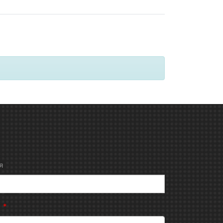
я
н
*