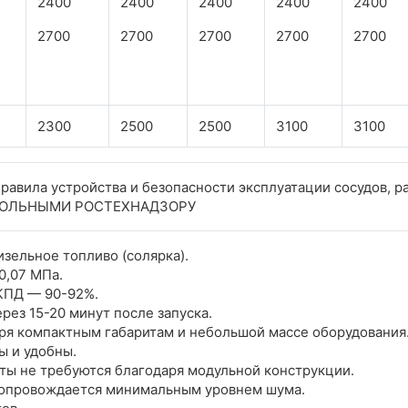
2400
2400
2400
2400
2400
2700
2700
2700
2700
2700
2300
2500
2500
3100
3100
равила устройства и безопасности эксплуатации сосудов, ра
НТРОЛЬНЫМИ РОСТЕХНАДЗОРУ
зельное топливо (солярка).
0,07 МПа.
КПД — 90-92%.
рез 15-20 минут после запуска.
ря компактным габаритам и небольшой массе оборудования
ы и удобны.
ы не требуются благодаря модульной конструкции.
 сопровождается минимальным уровнем шума.