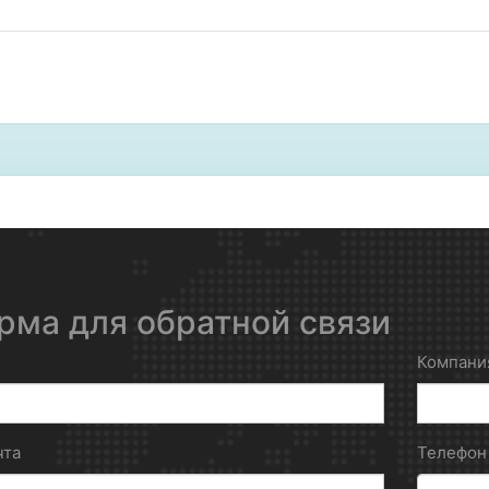
рма для обратной связи
Компани
чта
Телефо