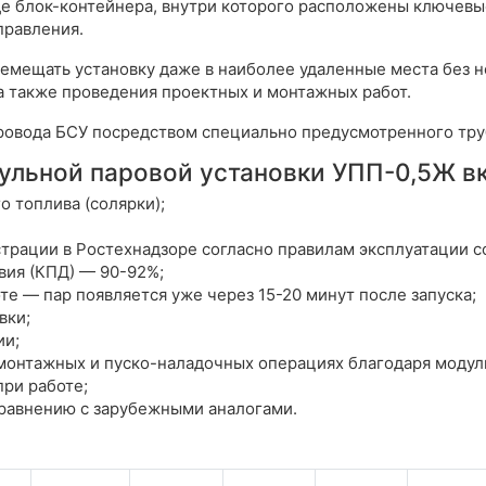
де блок-контейнера, внутри которого расположены ключевые
правления.
ремещать установку даже в наиболее удаленные места без 
а также проведения проектных и монтажных работ.
ровода БСУ посредством специально предусмотренного тру
льной паровой установки УПП-0,5Ж в
 топлива (солярки);
рации в Ростехнадзоре согласно правилам эксплуатации со
вия (КПД) — 90-92%;
е — пар появляется уже через 15-20 минут после запуска;
вки;
ии;
монтажных и пуско-наладочных операциях благодаря модул
при работе;
сравнению с зарубежными аналогами.