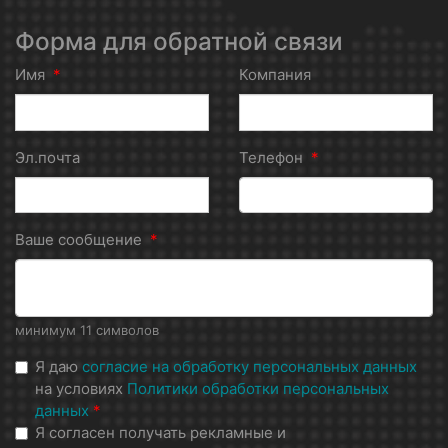
Форма для обратной связи
Имя
*
Компания
Эл.почта
Телефон
*
Ваше сообщение
*
минимум 11 символов
Я даю
согласие на обработку персональных данных
на условиях
Политики обработки персональных
данных
*
Я согласен получать рекламные и