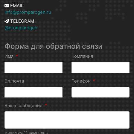
EMAIL
info@promparogen.ru
TELEGRAM
@promparogen
Форма для обратной связи
Имя
*
Компания
Эл.почта
Телефон
*
Ваше сообщение
*
минимум 11 символов