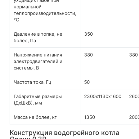
уходящих газов при
нормальной
теплопроизводительности,
°С
Давление в топке, не
350
более, Па
Напряжение питания
380
380
электродвигателей и
системы, В
Частота тока, Гц
50
Габаритные размеры
2300х1130х1600
260
(ДхШхВ), мм
Масса не более, кг
1350
200
Конструкция водогрейного котла