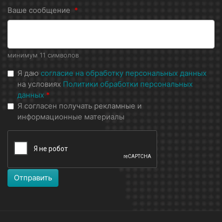
Ваше сообщение
*
минимум 11 символов
Я даю
согласие на обработку персональных данных
на условиях
Политики обработки персональных
данных
*
Я согласен получать рекламные и
информационные материалы
Отправить